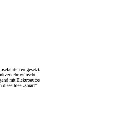
lösefahrten eingesetzt.
adtverkehr wünscht,
gend mit Elektroautos
 diese Idee „smart“